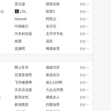
亚马逊
国美在线
更多>>
勇士
LOL
暗黑3
更多>>
Hotmail
阿里云
更多>>
中国银行
支付宝
更多>>
中关村在线
太平洋手机
更多>>
相遇
花田
更多>>
直播吧
网易体育
更多>>
网上车市
搜狐汽车
更多>>
百度星座吧
黄道吉日
更多>>
飞华健康网
放心120网
更多>>
京东京品惠
大众点评团
更多>>
性
新浪女性
搜狐女人
更多>>
新浪图库
扫图地带
更多>>