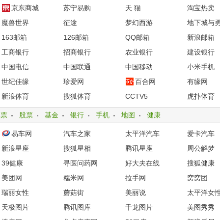
京东商城
苏宁易购
天 猫
淘宝热卖
魔兽世界
征途
梦幻西游
地下城与
163邮箱
126邮箱
QQ邮箱
新浪邮箱
工商银行
招商银行
农业银行
建设银行
中国电信
中国联通
中国移动
小米手机
世纪佳缘
珍爱网
百合网
有缘网
新浪体育
搜狐体育
CCTV5
虎扑体育
彩票
股票
基金
银行
手机
地图
健康
易车网
汽车之家
太平洋汽车
爱卡汽车
新浪星座
搜狐星相
腾讯星座
周公解梦
39健康
寻医问药网
好大夫在线
搜狐健康
美团网
糯米网
拉手网
窝窝团
瑞丽女性
蘑菇街
美丽说
太平洋女
天极图片
腾讯图库
千龙图片
美图秀秀