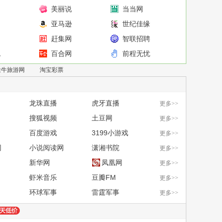
网
美丽说
当当网
网
亚马逊
世纪佳缘
网
赶集网
智联招聘
包
百合网
前程无忧
中关村在线
珍爱网
途牛旅游网
淘宝彩票
龙珠直播
虎牙直播
更多>>
搜狐视频
土豆网
更多>>
百度游戏
3199小游戏
更多>>
网
小说阅读网
潇湘书院
更多>>
新华网
凤凰网
更多>>
虾米音乐
豆瓣FM
更多>>
环球军事
雷霆军事
更多>>