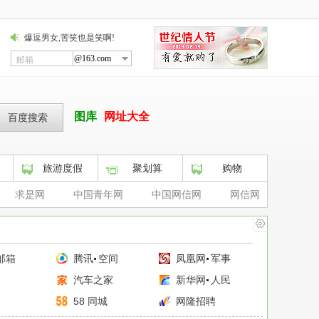
爆逗男女,苦笑也是笑啊!
@163.com
邮箱
图库
网址大全
旅游度假
聚划算
购物
求是网
中国青年网
中国网信网
网信网
邮箱
腾讯
空间
凤凰网
军事
网
汽车之家
新华网
人民
网
58 同城
网隆招聘