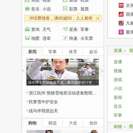
美图
相册
旅游
机票
·
·
京
音乐
小说
彩票
股票
·
·
国
冲话费领卷，满90减50，人人都有
凡
查询
天气
星座
军事
·
·
聚
地图
违章
快递
火车票
·
·
艺
直播
新闻
军事
体育
娱乐
直播
视频
游戏
清华博士中国版谢耳朵，看完他的设计笑到不能自已
小说
浙江杭州 熊猫雪地里活动进食憨萌可掬
新闻
民警雪中护安全
音乐
战马伴我巡边关
军事
购物
精选
大促
低价
购物