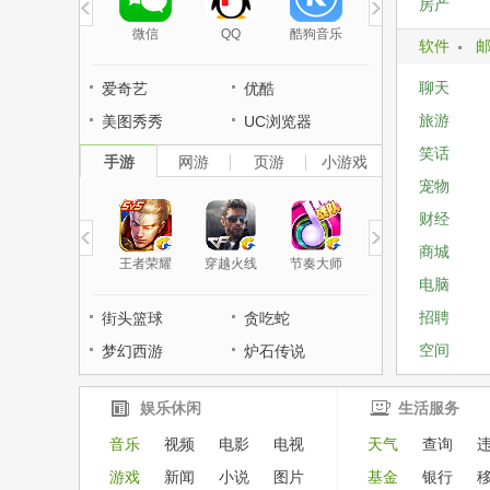
房产
微信
QQ
酷狗音乐
软件
聊天
爱奇艺
优酷
旅游
美图秀秀
UC浏览器
笑话
手游
网游
页游
小游戏
宠物
财经
商城
王者荣耀
穿越火线
节奏大师
电脑
招聘
街头篮球
贪吃蛇
空间
梦幻西游
炉石传说
娱乐休闲
生活服务
音乐
视频
电影
电视
天气
查询
游戏
新闻
小说
图片
基金
银行