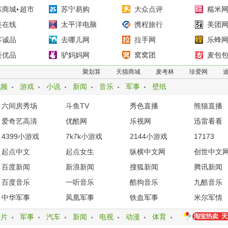
东商城
超市
苏宁易购
大众点评
糯米
美在线
太平洋电脑
携程旅行
美团
客诚品
去哪儿网
拉手网
乐蜂
美优品
驴妈妈网
窝窝团
麦包
龙网
唯品会
1号店
12306
聚划算
天猫商城
麦考林
珍爱网
视频
游戏
小说
新闻
音乐
军事
壁纸
六间房秀场
斗鱼TV
秀色直播
熊猫直播
爱奇艺高清
优酷网
乐视网
迅雷看看
4399小游戏
7k7k小游戏
2144小游戏
17173
起点中文
起点女生
纵横中文网
创世中文
百度新闻
新浪新闻
搜狐新闻
腾讯新闻
百度音乐
一听音乐
酷狗音乐
九酷音乐
中华军事
凤凰军事
铁血军事
米尔军情
图片
军事
汽车
新闻
电视
动漫
体育