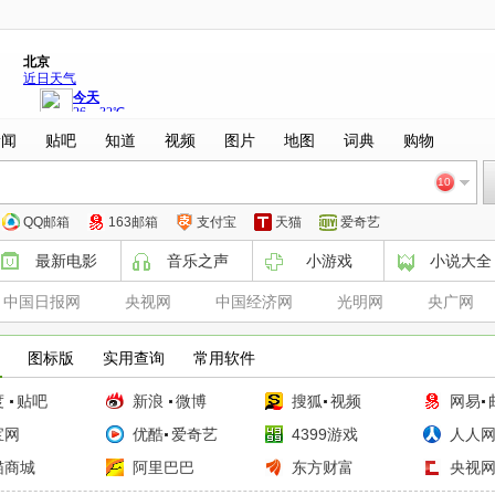
新闻
贴吧
知道
视频
图片
地图
词典
购物
10
QQ邮箱
163邮箱
支付宝
天猫
爱奇艺
最新电影
音乐之声
小游戏
小说大全
中国日报网
央视网
中国经济网
光明网
央广网
图标版
实用查询
常用软件
度
贴吧
新浪
微博
搜狐
视频
网易
宝网
优酷
爱奇艺
4399游戏
人人
猫商城
阿里巴巴
东方财富
央视