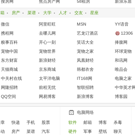
搜房网
焦点房产网
58租房
新浪乐居
邮箱
房产
菜谱
大学
人才
交友
星座
微信
阿里旺旺
MSN
YY语音
携程网
去哪儿网
艺龙订酒店
12306
糗事百科
开心一刻
笑话大全
捧腹网
宠物中国
宠物世界
宠物之家
环球宠物
东方财富
新浪财经
凤凰财经
和讯网
天猫商城
京东商城
韩都衣舍
唯品会
中关村在线
太平洋电脑
IT168网
电脑之家
网隆招聘
前程无忧
智联招聘
中华英才
QQ空间
网易博客
新浪博客
博客园
电脑网络
违章
快递
手机
股票
软件
邮箱
博客
杀毒
移动
房产
菜谱
汽车
硬件
军事
壁纸
聊天