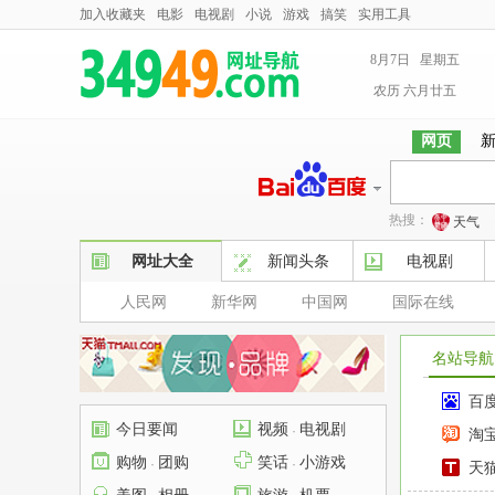
加入收藏夹
电影
电视剧
小说
游戏
搞笑
实用工具
8月7日 星期五
农历 六月廿五
网页
热搜：
天气
网址大全
新闻头条
电视剧
人民网
新华网
中国网
国际在线
名站导航
百
今日要闻
视频
电视剧
·
淘
购物
团购
笑话
小游戏
·
·
天