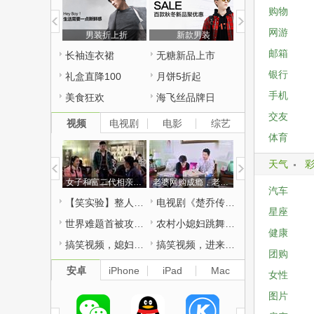
购物
网游
男装折上折
新款男装
邮箱
长袖连衣裙
无糖新品上市
银行
礼盒直降100
月饼5折起
手机
美食狂欢
海飞丝品牌日
交友
视频
电视剧
电影
综艺
体育
天气
女子和富二代相亲被男友撞见，富二代拦小伙不让走，这是要单挑？
老婆网购成瘾，老公没辙只好请丈母娘出山，果然姜还是老的辣！
汽车
【笑实验】整人82期：转角遇到爱的火焰？
电视剧《楚乔传》大结局催泪收官 赵丽颖林更新虐心同沉冰湖
星座
世界难题首被攻破！2只克隆猴在中国诞生，看来克隆人也不远了！
农村小媳妇跳舞，哈哈，不笑你打我！
健康
搞笑视频，媳妇你大姨妈来了，含泪也得看完！
搞笑视频，进来测试一下你的笑点有多高，反正我是小喷了
团购
安卓
iPhone
iPad
Mac
女性
图片