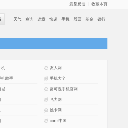
|
意见反馈
收藏本页
索
天气
查询
违章
快递
手机
股票
基金
银行
手机
友人网
手机助手
手机大全
商城
富可视手机官网
网
飞力网
机
挑卡网
网
corel中国