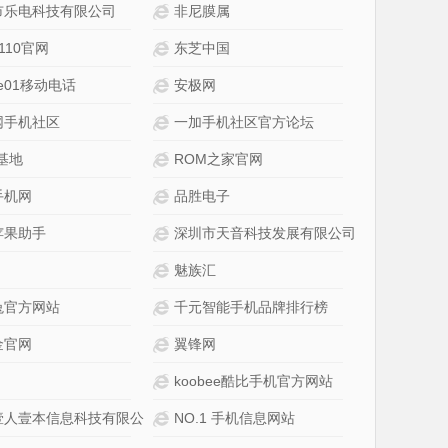
市乐电科技有限公司
非尼膜属
e110官网
东芝中国
le01移动电话
安极网
网手机社区
一加手机社区官方论坛
基地
ROM之家官网
手机网
品胜电子
苹果助手
深圳市天音科技发展有限公司
魅族汇
兔官方网站
千元智能手机品牌排行榜
金官网
翼锋网
koobee酷比手机官方网站
壹人壹本信息科技有限公
NO.1 手机信息网站