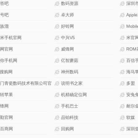
答吧
数码资源
深圳
号吧
卓大师
Appl
族溜
好铃网
Mobi
米手机官网
中兴V5
米官
网官网
威锋网
ROM
你手机网
亿智蘑菇
百信
T搜购网
神州数码
海马
门青瓷数码技术有限公司官
说明书之家
多盟
转苹果
机精确定位网
安兔
锋网
手机巴士
耐尔
勤官网
品铂科技
软媒
百商网
回购网
深圳