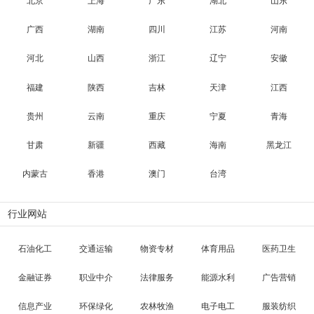
北京
上海
广东
湖北
山东
广西
湖南
四川
江苏
河南
河北
山西
浙江
辽宁
安徽
福建
陕西
吉林
天津
江西
贵州
云南
重庆
宁夏
青海
甘肃
新疆
西藏
海南
黑龙江
内蒙古
香港
澳门
台湾
行业网站
石油化工
交通运输
物资专材
体育用品
医药卫生
金融证券
职业中介
法律服务
能源水利
广告营销
信息产业
环保绿化
农林牧渔
电子电工
服装纺织