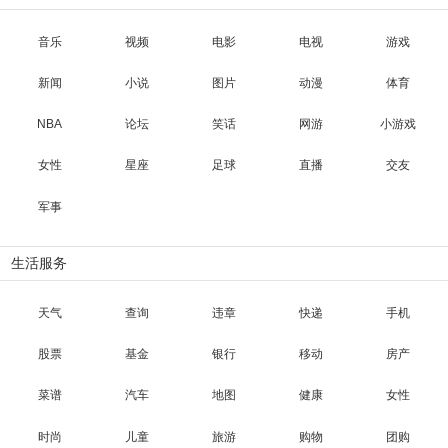
音乐
视频
电影
电视
游戏
新闻
小说
图片
动漫
体育
NBA
论坛
笑话
网游
小游戏
女性
星座
足球
直播
交友
军事
生活服务
天气
查询
违章
快递
手机
股票
基金
银行
移动
房产
菜谱
汽车
地图
健康
女性
时尚
儿童
旅游
购物
团购