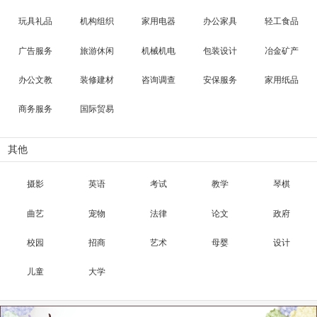
玩具礼品
机构组织
家用电器
办公家具
轻工食品
广告服务
旅游休闲
机械机电
包装设计
冶金矿产
办公文教
装修建材
咨询调查
安保服务
家用纸品
商务服务
国际贸易
其他
摄影
英语
考试
教学
琴棋
曲艺
宠物
法律
论文
政府
校园
招商
艺术
母婴
设计
儿童
大学