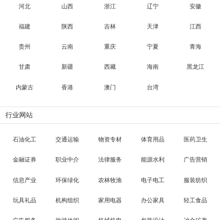
河北
山西
浙江
辽宁
安徽
福建
陕西
吉林
天津
江西
贵州
云南
重庆
宁夏
青海
甘肃
新疆
西藏
海南
黑龙江
内蒙古
香港
澳门
台湾
行业网站
石油化工
交通运输
物资专材
体育用品
医药卫生
金融证券
职业中介
法律服务
能源水利
广告营销
信息产业
环保绿化
农林牧渔
电子电工
服装纺织
玩具礼品
机构组织
家用电器
办公家具
轻工食品