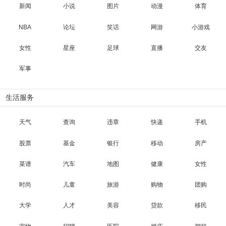
新闻
小说
图片
动漫
体育
NBA
论坛
笑话
网游
小游戏
女性
星座
足球
直播
交友
军事
生活服务
天气
查询
违章
快递
手机
股票
基金
银行
移动
房产
菜谱
汽车
地图
健康
女性
时尚
儿童
旅游
购物
团购
大学
人才
美容
贷款
移民