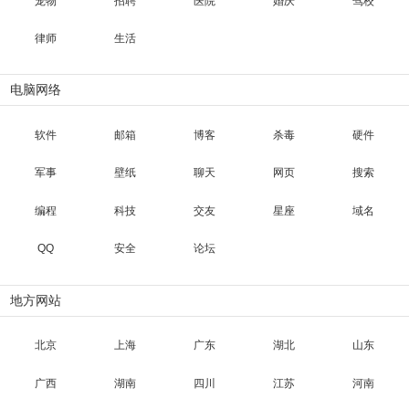
宠物
招聘
医院
婚庆
驾校
律师
生活
电脑网络
软件
邮箱
博客
杀毒
硬件
军事
壁纸
聊天
网页
搜索
编程
科技
交友
星座
域名
QQ
安全
论坛
地方网站
北京
上海
广东
湖北
山东
广西
湖南
四川
江苏
河南