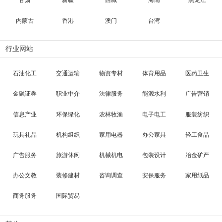
甘肃
新疆
西藏
海南
黑龙江
内蒙古
香港
澳门
台湾
行业网站
石油化工
交通运输
物资专材
体育用品
医药卫生
金融证券
职业中介
法律服务
能源水利
广告营销
信息产业
环保绿化
农林牧渔
电子电工
服装纺织
玩具礼品
机构组织
家用电器
办公家具
轻工食品
广告服务
旅游休闲
机械机电
包装设计
冶金矿产
办公文教
装修建材
咨询调查
安保服务
家用纸品
商务服务
国际贸易