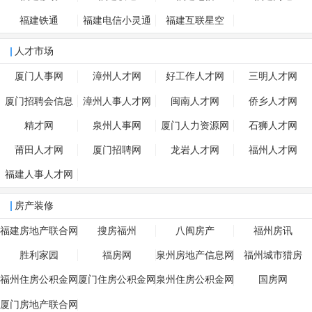
福建铁通
福建电信小灵通
福建互联星空
人才市场
厦门人事网
漳州人才网
好工作人才网
三明人才网
厦门招聘会信息
漳州人事人才网
闽南人才网
侨乡人才网
精才网
泉州人事网
厦门人力资源网
石狮人才网
莆田人才网
厦门招聘网
龙岩人才网
福州人才网
福建人事人才网
房产装修
福建房地产联合网
搜房福州
八闽房产
福州房讯
胜利家园
福房网
泉州房地产信息网
福州城市猎房
福州住房公积金网
厦门住房公积金网
泉州住房公积金网
国房网
厦门房地产联合网