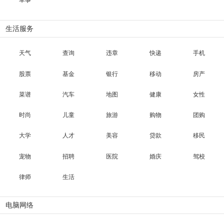
军事
生活服务
天气
查询
违章
快递
手机
股票
基金
银行
移动
房产
菜谱
汽车
地图
健康
女性
时尚
儿童
旅游
购物
团购
大学
人才
美容
贷款
移民
宠物
招聘
医院
婚庆
驾校
律师
生活
电脑网络