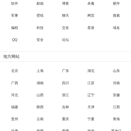
软件
邮箱
博客
杀毒
硬件
军事
壁纸
聊天
网页
搜索
编程
科技
交友
星座
域名
QQ
安全
论坛
地方网站
北京
上海
广东
湖北
山东
广西
湖南
四川
江苏
河南
河北
山西
浙江
辽宁
安徽
福建
陕西
吉林
天津
江西
贵州
云南
重庆
宁夏
青海