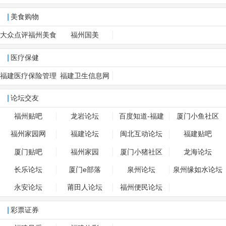
美食购物
大众点评福州美食
福州国美
医疗保健
福建医疗保险管理
福建卫生信息网
中心
论坛交友
福州贴吧
龙岩论坛
百度知道-福建
厦门小鱼社区
福州家园网
福建论坛
闽北互动论坛
福建贴吧
厦门贴吧
福州家园
厦门小猪社区
龙海论坛
长乐论坛
厦门e部落
泉州论坛
泉州缘如水论坛
永安论坛
莆田人论坛
福州便民论坛
彩票证券