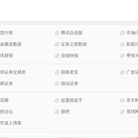
货行情
腾讯自选股
市场
金频道数据
证券之星数据
新股
讯财报
业绩快报
季报
圳证券交易所
国泰君安
广发
商证券
国信证券
花顺
益盟操盘手
东方
想论坛
股吧
雪球
空道人博客