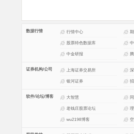
数据行情
美股行情网站介绍
行情中心
期
上市公司信息网站介绍
股票特色数据库
中
资金流向网站介绍
中金研报
腾
证券机构/公司
华泰证券网站介绍
上海证券交易所
深
银河证券
招
软件/论坛/博客
金融界论坛网站介绍
大智慧
同
徐小明博客网站介绍
老钱庄股票论坛
理
wu2198博客
空