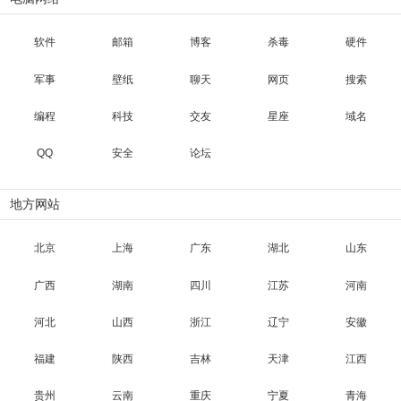
软件
邮箱
博客
杀毒
硬件
军事
壁纸
聊天
网页
搜索
编程
科技
交友
星座
域名
QQ
安全
论坛
地方网站
北京
上海
广东
湖北
山东
广西
湖南
四川
江苏
河南
河北
山西
浙江
辽宁
安徽
福建
陕西
吉林
天津
江西
贵州
云南
重庆
宁夏
青海