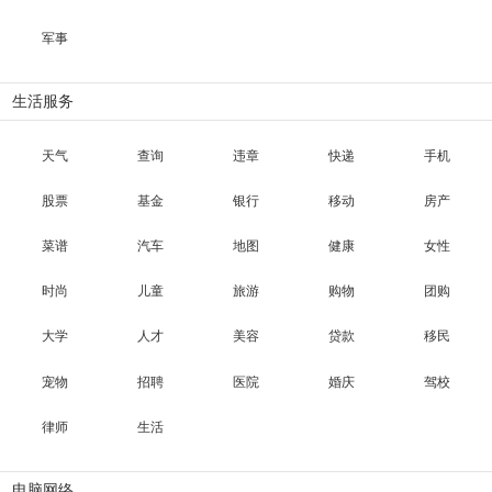
军事
生活服务
天气
查询
违章
快递
手机
股票
基金
银行
移动
房产
菜谱
汽车
地图
健康
女性
时尚
儿童
旅游
购物
团购
大学
人才
美容
贷款
移民
宠物
招聘
医院
婚庆
驾校
律师
生活
电脑网络