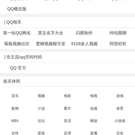
QQ概念版
QQ相关
第一站QQ网名
英文名字大全
闪图制作
咔咕图聊
呱呱视频社区
爱聊视频聊天室
9158多人视频
阿里旺旺
非主流/qq空间代码
QQ 官方
娱乐休闲
音乐
视频
电影
电视
游戏
新闻
小说
图片
动漫
体育
NBA
论坛
笑话
网游
小游戏
女性
星座
足球
直播
交友