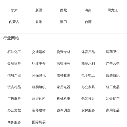
甘肃
新疆
西藏
海南
黑龙江
内蒙古
香港
澳门
台湾
行业网站
石油化工
交通运输
物资专材
体育用品
医药卫生
金融证券
职业中介
法律服务
能源水利
广告营销
信息产业
环保绿化
农林牧渔
电子电工
服装纺织
玩具礼品
机构组织
家用电器
办公家具
轻工食品
广告服务
旅游休闲
机械机电
包装设计
冶金矿产
办公文教
装修建材
咨询调查
安保服务
家用纸品
商务服务
国际贸易