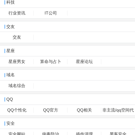
科技
行业资讯
IT公司
交友
交友
星座
星座男女
算命与占卜
星座论坛
域名
域名综合
QQ
QQ个性化
QQ官方
QQ相关
非主流/qq空间代
码
安全
安全网站
病毒防治
插件清理
黑客安全