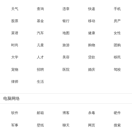
天气
查询
违章
快递
手机
股票
基金
银行
移动
房产
菜谱
汽车
地图
健康
女性
时尚
儿童
旅游
购物
团购
大学
人才
美容
贷款
移民
宠物
招聘
医院
婚庆
驾校
律师
生活
电脑网络
软件
邮箱
博客
杀毒
硬件
军事
壁纸
聊天
网页
搜索