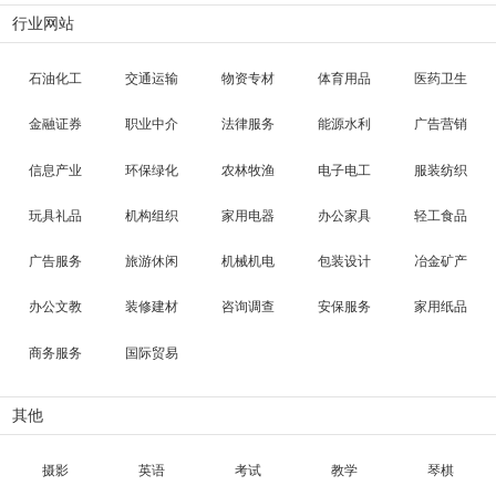
行业网站
石油化工
交通运输
物资专材
体育用品
医药卫生
金融证券
职业中介
法律服务
能源水利
广告营销
信息产业
环保绿化
农林牧渔
电子电工
服装纺织
玩具礼品
机构组织
家用电器
办公家具
轻工食品
广告服务
旅游休闲
机械机电
包装设计
冶金矿产
办公文教
装修建材
咨询调查
安保服务
家用纸品
商务服务
国际贸易
其他
摄影
英语
考试
教学
琴棋