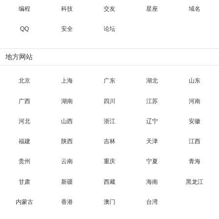
编程
科技
交友
星座
域名
QQ
安全
论坛
地方网站
北京
上海
广东
湖北
山东
广西
湖南
四川
江苏
河南
河北
山西
浙江
辽宁
安徽
福建
陕西
吉林
天津
江西
贵州
云南
重庆
宁夏
青海
甘肃
新疆
西藏
海南
黑龙江
内蒙古
香港
澳门
台湾