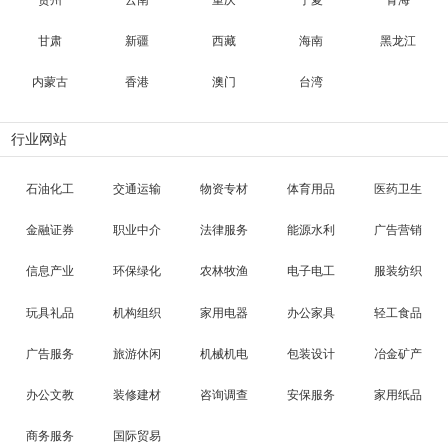
贵州
云南
重庆
宁夏
青海
甘肃
新疆
西藏
海南
黑龙江
内蒙古
香港
澳门
台湾
行业网站
石油化工
交通运输
物资专材
体育用品
医药卫生
金融证券
职业中介
法律服务
能源水利
广告营销
信息产业
环保绿化
农林牧渔
电子电工
服装纺织
玩具礼品
机构组织
家用电器
办公家具
轻工食品
广告服务
旅游休闲
机械机电
包装设计
冶金矿产
办公文教
装修建材
咨询调查
安保服务
家用纸品
商务服务
国际贸易