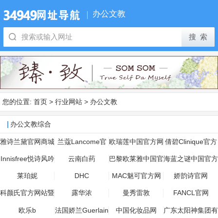
办公文教
您的位置:
首页
>
行业网站
>
办公文教
办公文教综合
雅诗兰黛官网商城
兰蔻Lancome官
欧瑞莲中国官方网
倩碧Clinique官方
方网站
站
网站暨网上商城
Innisfree悦诗风吟
云南白药
巴黎欧莱雅中国官
海蓝之谜中国官方
中国官方网站
方网站
网站暨官方商城
莱珀妮
DHC
MAC魅可官方网
娇韵诗官网
站
科颜氏官方网站暨
露华浓
曼秀雷敦
FANCL官网
网上商城
欧乐b
法国娇兰Guerlain
中国化妆品网
广东太阳神集团有