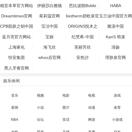
限公司
相宜本草官方网站
伊丽莎白雅顿
芭比波朗Bobbi
HABA
Elizabeth Arden
Brown中国官方网
Dreamtimes官网
茱莉蔻官网
biotherm碧欧泉官
玉兰油中国官方网
中国官方网站
站
方网上商城
站
CPB肌肤之钥中国
宝洁中国
ORIGINS悦木之
雅漾中国
官网
源中国官网
蓝月亮官方网站
宝丽
纪梵希-中国
KanS 韩束
上海家化
海飞丝
芙丽芳丝
清扬
恒安集团
whoo后官网
安热沙
理肤泉官网
黑人牙膏官网
娱乐休闲
音乐
视频
电影
电视
游戏
新闻
小说
图片
动漫
体育
NBA
论坛
笑话
网游
小游戏
女性
星座
足球
直播
交友