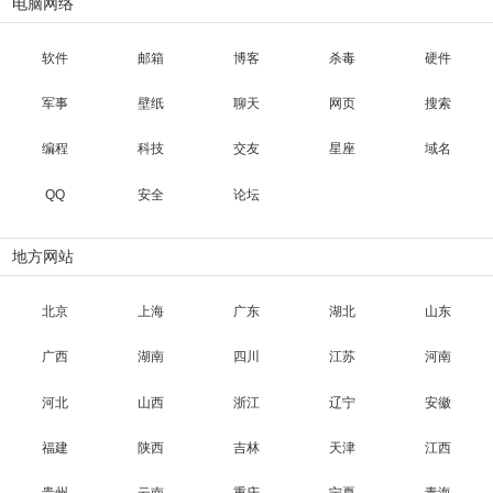
电脑网络
软件
邮箱
博客
杀毒
硬件
军事
壁纸
聊天
网页
搜索
编程
科技
交友
星座
域名
QQ
安全
论坛
地方网站
北京
上海
广东
湖北
山东
广西
湖南
四川
江苏
河南
河北
山西
浙江
辽宁
安徽
福建
陕西
吉林
天津
江西