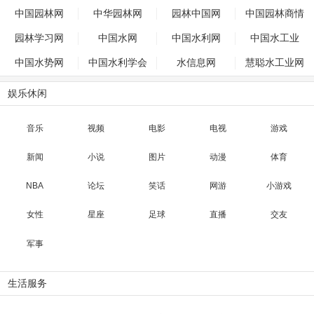
中国园林网
中华园林网
园林中国网
中国园林商情
园林学习网
中国水网
中国水利网
中国水工业
中国水势网
中国水利学会
水信息网
慧聪水工业网
娱乐休闲
音乐
视频
电影
电视
游戏
新闻
小说
图片
动漫
体育
NBA
论坛
笑话
网游
小游戏
女性
星座
足球
直播
交友
军事
生活服务