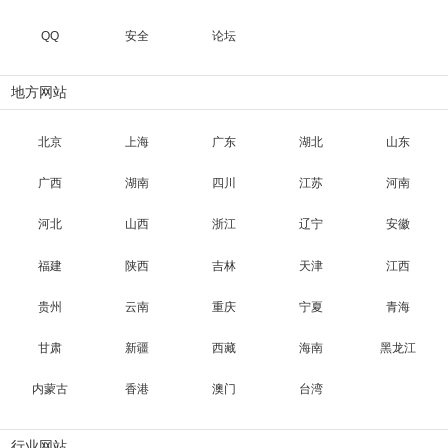
QQ
安全
论坛
地方网站
北京
上海
广东
湖北
山东
广西
湖南
四川
江苏
河南
河北
山西
浙江
辽宁
安徽
福建
陕西
吉林
天津
江西
贵州
云南
重庆
宁夏
青海
甘肃
新疆
西藏
海南
黑龙江
内蒙古
香港
澳门
台湾
行业网站