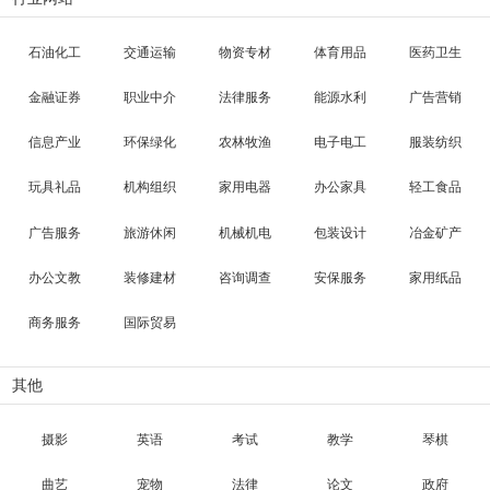
石油化工
交通运输
物资专材
体育用品
医药卫生
金融证券
职业中介
法律服务
能源水利
广告营销
信息产业
环保绿化
农林牧渔
电子电工
服装纺织
玩具礼品
机构组织
家用电器
办公家具
轻工食品
广告服务
旅游休闲
机械机电
包装设计
冶金矿产
办公文教
装修建材
咨询调查
安保服务
家用纸品
商务服务
国际贸易
其他
摄影
英语
考试
教学
琴棋
曲艺
宠物
法律
论文
政府