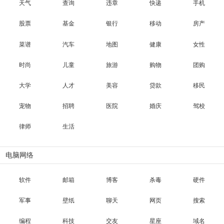
天气
查询
违章
快递
手机
股票
基金
银行
移动
房产
菜谱
汽车
地图
健康
女性
时尚
儿童
旅游
购物
团购
大学
人才
美容
贷款
移民
宠物
招聘
医院
婚庆
驾校
律师
生活
电脑网络
软件
邮箱
博客
杀毒
硬件
军事
壁纸
聊天
网页
搜索
编程
科技
交友
星座
域名