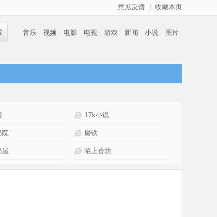
|
意见反馈
收藏本页
索
音乐
视频
电影
电视
游戏
新闻
小说
图片
网
17k小说
书院
磨铁
书屋
陌上香坊