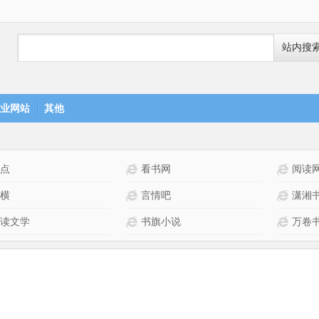
站内搜
业网站
其他
点
看书网
阅读
横
言情吧
潇湘
读文学
书旗小说
万卷