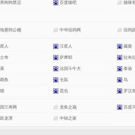
养狗狗禁忌
百度猫吧
猫咪
地赛鸽公棚
中华信鸽网
信鸽
星人
汪星人
藏獒
士奇
萨摩耶
拉布
基
法国斗牛犬
泰迪
鹉鱼
仓鼠
鸟
猫
昆虫
罗汉
国兰寿网
龙鱼之巅
百度
跃龙潭
中锦之家