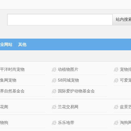
站内搜
业网站
其他
平洋时尚宠物
动植物图片
宠物
集网宠物
58同城宠物
可爱
界自然基金会
国际爱护动物基金会
花阁
兰花交易网
盆景
物狗
乐乐地带
淘狗