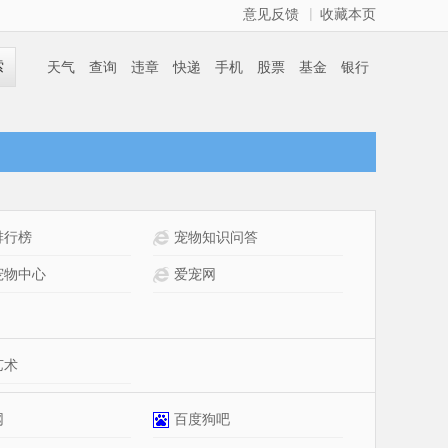
|
意见反馈
收藏本页
索
天气
查询
违章
快递
手机
股票
基金
银行
排行榜
宠物知识问答
宠物中心
爱宠网
艺术
网
百度狗吧