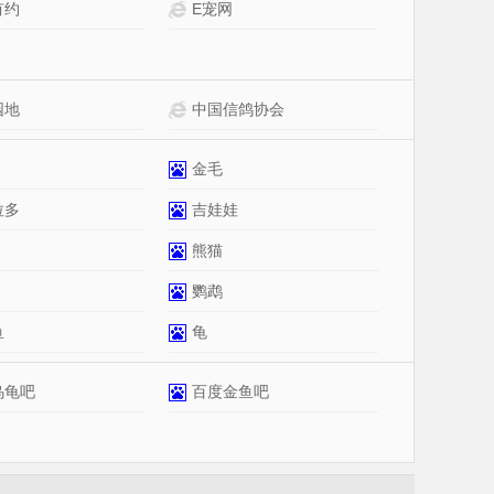
有约
E宠网
园地
中国信鸽协会
金毛
拉多
吉娃娃
熊猫
鹦鹉
鱼
龟
乌龟吧
百度金鱼吧