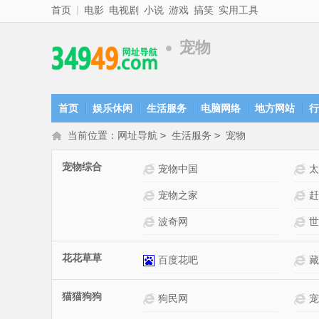
|
首页
电影
电视剧
小说
游戏
搞笑
实用工具
宠物
首页
娱乐休闲
生活服务
电脑网络
地方网站
行
当前位置：
网址导航
>
生活服务
>
宠物
宠物综合
宠物知识问答网站介绍
宠物中国
太
爱宠网网站介绍
宠物之家
赶
波奇网
世
花花草草
百度花吧
藏
猫猫狗狗
百度狗吧网站介绍
狗民网
宠