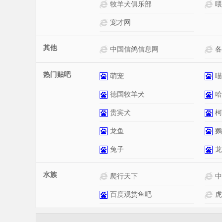
E宠网网站介绍
牧羊犬俱乐部
喂
宠才网
其他
中国信鸽协会网站介绍
中国信鸽信息网
各
热门贴吧
金毛网站介绍
萌宠
喵
吉娃娃网站介绍
德国牧羊犬
哈
熊猫网站介绍
贵宾犬
柯
鹦鹉网站介绍
龙鱼
鹦
龟网站介绍
兔子
龙
水族
百度金鱼吧网站介绍
爬行天下
中
百度观赏鱼吧
虎