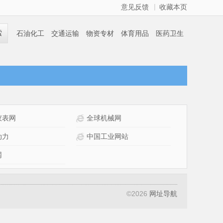
|
意见反馈
收藏本页
索
石油化工
交通运输
物资专材
体育用品
医药卫生
金融证券
职业中介
法律服务
仪表网
全球机械网
动力
中国工业网站
网
©
2026
网址导航