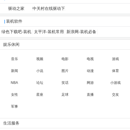
驱动之家
中关村在线驱动下
载
装机软件
绿色下载吧-装机
太平洋-装机常用
新浪网-装机必备
必备
软件
软件
娱乐休闲
音乐
视频
电影
电视
游戏
新闻
小说
图片
动漫
体育
NBA
论坛
笑话
网游
小游戏
女性
星座
足球
直播
交友
军事
生活服务