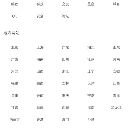
编程
科技
交友
星座
域名
QQ
安全
论坛
地方网站
北京
上海
广东
湖北
山东
广西
湖南
四川
江苏
河南
河北
山西
浙江
辽宁
安徽
福建
陕西
吉林
天津
江西
贵州
云南
重庆
宁夏
青海
甘肃
新疆
西藏
海南
黑龙江
内蒙古
香港
澳门
台湾