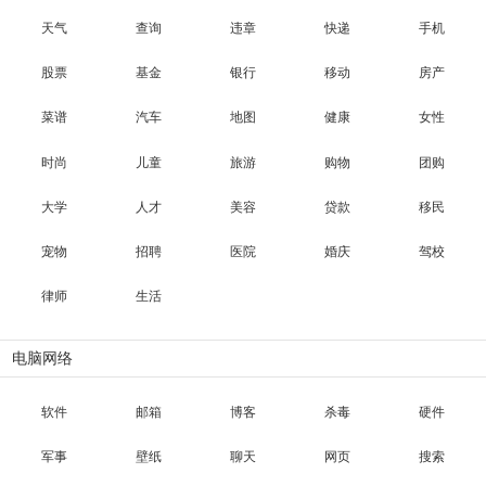
天气
查询
违章
快递
手机
股票
基金
银行
移动
房产
菜谱
汽车
地图
健康
女性
时尚
儿童
旅游
购物
团购
大学
人才
美容
贷款
移民
宠物
招聘
医院
婚庆
驾校
律师
生活
电脑网络
软件
邮箱
博客
杀毒
硬件
军事
壁纸
聊天
网页
搜索