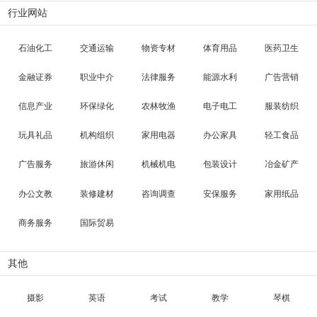
行业网站
石油化工
交通运输
物资专材
体育用品
医药卫生
金融证券
职业中介
法律服务
能源水利
广告营销
信息产业
环保绿化
农林牧渔
电子电工
服装纺织
玩具礼品
机构组织
家用电器
办公家具
轻工食品
广告服务
旅游休闲
机械机电
包装设计
冶金矿产
办公文教
装修建材
咨询调查
安保服务
家用纸品
商务服务
国际贸易
其他
摄影
英语
考试
教学
琴棋