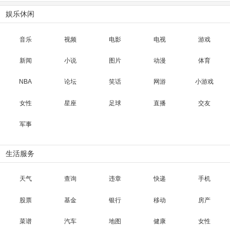
娱乐休闲
音乐
视频
电影
电视
游戏
新闻
小说
图片
动漫
体育
NBA
论坛
笑话
网游
小游戏
女性
星座
足球
直播
交友
军事
生活服务
天气
查询
违章
快递
手机
股票
基金
银行
移动
房产
菜谱
汽车
地图
健康
女性