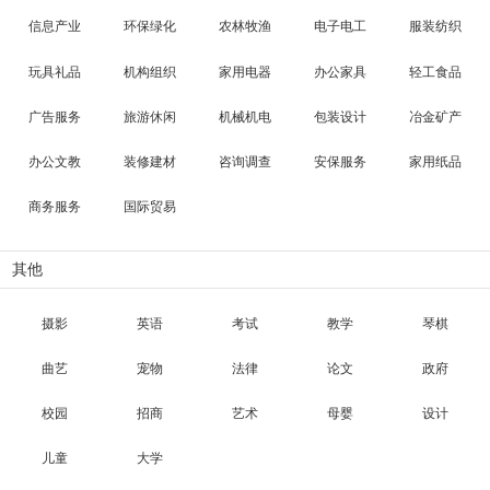
信息产业
环保绿化
农林牧渔
电子电工
服装纺织
玩具礼品
机构组织
家用电器
办公家具
轻工食品
广告服务
旅游休闲
机械机电
包装设计
冶金矿产
办公文教
装修建材
咨询调查
安保服务
家用纸品
商务服务
国际贸易
其他
摄影
英语
考试
教学
琴棋
曲艺
宠物
法律
论文
政府
校园
招商
艺术
母婴
设计
儿童
大学