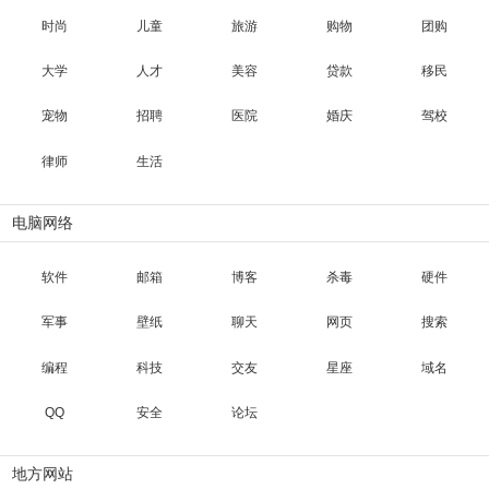
时尚
儿童
旅游
购物
团购
大学
人才
美容
贷款
移民
宠物
招聘
医院
婚庆
驾校
律师
生活
电脑网络
软件
邮箱
博客
杀毒
硬件
军事
壁纸
聊天
网页
搜索
编程
科技
交友
星座
域名
QQ
安全
论坛
地方网站