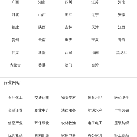
广西
湖南
四川
江苏
河南
河北
山西
浙江
辽宁
安徽
福建
陕西
吉林
天津
江西
贵州
云南
重庆
宁夏
青海
甘肃
新疆
西藏
海南
黑龙江
内蒙古
香港
澳门
台湾
行业网站
石油化工
交通运输
物资专材
体育用品
医药卫生
金融证券
职业中介
法律服务
能源水利
广告营销
信息产业
环保绿化
农林牧渔
电子电工
服装纺织
玩具礼品
机构组织
家用电器
办公家具
轻工食品