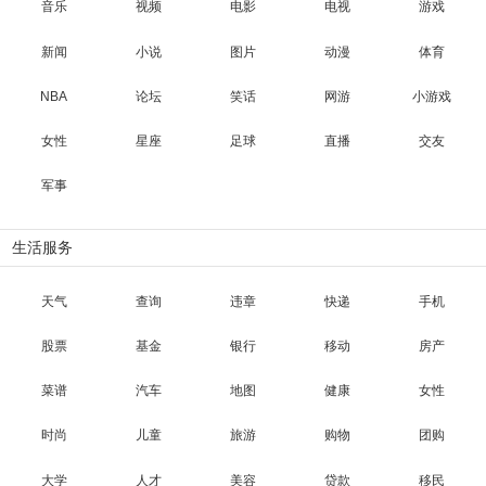
音乐
视频
电影
电视
游戏
新闻
小说
图片
动漫
体育
NBA
论坛
笑话
网游
小游戏
女性
星座
足球
直播
交友
军事
生活服务
天气
查询
违章
快递
手机
股票
基金
银行
移动
房产
菜谱
汽车
地图
健康
女性
时尚
儿童
旅游
购物
团购
大学
人才
美容
贷款
移民