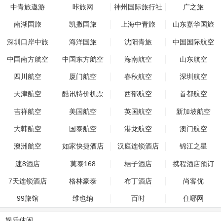
中青旅遨游
咔旅网
神州国际旅行社
广之旅
南湖国旅
凯撒国旅
上海中青旅
山东嘉华国旅
深圳口岸中旅
海洋国旅
沈阳青旅
中国国际航空
中国南方航空
中国东方航空
海南航空
山东航空
四川航空
厦门航空
春秋航空
深圳航空
天津航空
酷讯特价机票
西部航空
首都航空
吉祥航空
美国航空
英国航空
新加坡航空
大韩航空
国泰航空
港龙航空
澳门航空
澳洲航空
如家快捷酒店
汉庭连锁酒店
锦江之星
速8酒店
莫泰168
桔子酒店
携程酒店预订
7天连锁酒店
格林豪泰
布丁酒店
尚客优
99旅馆
维也纳
百时
住哪网
娱乐休闲