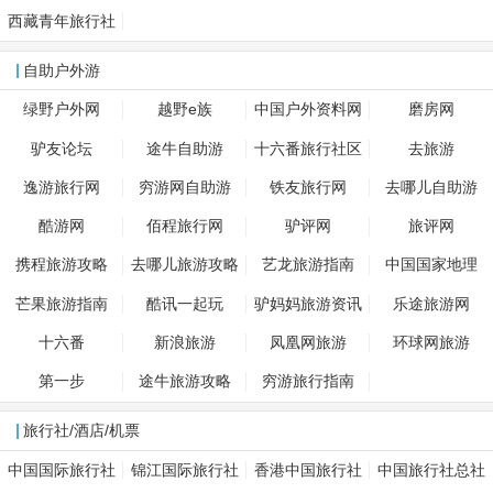
西藏青年旅行社
自助户外游
绿野户外网
越野e族
中国户外资料网
磨房网
驴友论坛
途牛自助游
十六番旅行社区
去旅游
逸游旅行网
穷游网自助游
铁友旅行网
去哪儿自助游
酷游网
佰程旅行网
驴评网
旅评网
携程旅游攻略
去哪儿旅游攻略
艺龙旅游指南
中国国家地理
芒果旅游指南
酷讯一起玩
驴妈妈旅游资讯
乐途旅游网
十六番
新浪旅游
凤凰网旅游
环球网旅游
第一步
途牛旅游攻略
穷游旅行指南
旅行社/酒店/机票
中国国际旅行社
锦江国际旅行社
香港中国旅行社
中国旅行社总社