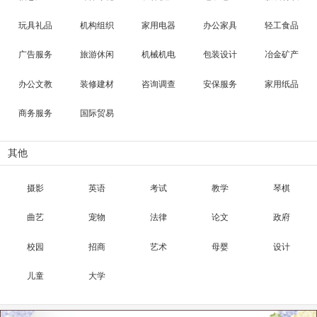
玩具礼品
机构组织
家用电器
办公家具
轻工食品
广告服务
旅游休闲
机械机电
包装设计
冶金矿产
办公文教
装修建材
咨询调查
安保服务
家用纸品
商务服务
国际贸易
其他
摄影
英语
考试
教学
琴棋
曲艺
宠物
法律
论文
政府
校园
招商
艺术
母婴
设计
儿童
大学