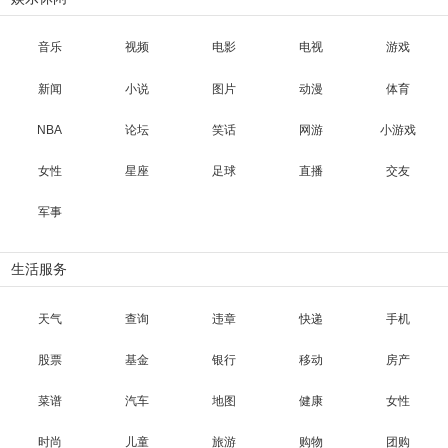
音乐
视频
电影
电视
游戏
新闻
小说
图片
动漫
体育
NBA
论坛
笑话
网游
小游戏
女性
星座
足球
直播
交友
军事
生活服务
天气
查询
违章
快递
手机
股票
基金
银行
移动
房产
菜谱
汽车
地图
健康
女性
时尚
儿童
旅游
购物
团购