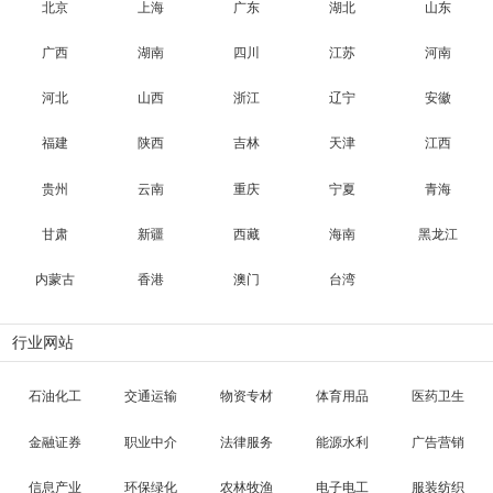
北京
上海
广东
湖北
山东
广西
湖南
四川
江苏
河南
河北
山西
浙江
辽宁
安徽
福建
陕西
吉林
天津
江西
贵州
云南
重庆
宁夏
青海
甘肃
新疆
西藏
海南
黑龙江
内蒙古
香港
澳门
台湾
行业网站
石油化工
交通运输
物资专材
体育用品
医药卫生
金融证券
职业中介
法律服务
能源水利
广告营销
信息产业
环保绿化
农林牧渔
电子电工
服装纺织