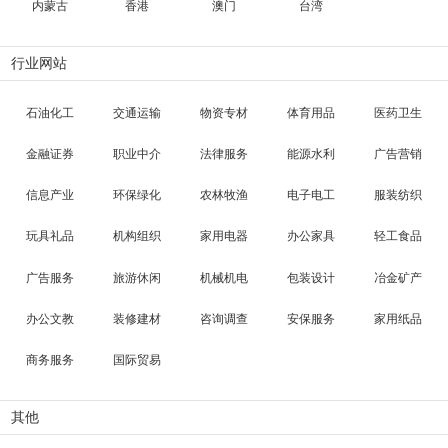
内蒙古
香港
澳门
台湾
行业网站
石油化工
交通运输
物资专材
体育用品
医药卫生
金融证券
职业中介
法律服务
能源水利
广告营销
信息产业
环保绿化
农林牧渔
电子电工
服装纺织
玩具礼品
机构组织
家用电器
办公家具
轻工食品
广告服务
旅游休闲
机械机电
包装设计
冶金矿产
办公文教
装修建材
咨询调查
安保服务
家用纸品
商务服务
国际贸易
其他