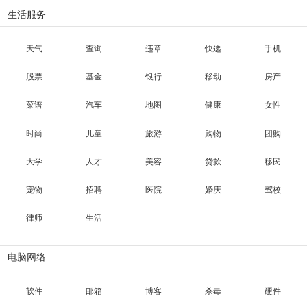
生活服务
天气
查询
违章
快递
手机
股票
基金
银行
移动
房产
菜谱
汽车
地图
健康
女性
时尚
儿童
旅游
购物
团购
大学
人才
美容
贷款
移民
宠物
招聘
医院
婚庆
驾校
律师
生活
电脑网络
软件
邮箱
博客
杀毒
硬件