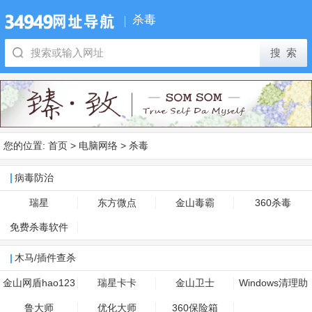
杀毒
您的位置:
首页
>
电脑网络
>
杀毒
病毒防治
瑞星
东方微点
金山毒霸
360杀毒
免费杀毒软件
木马/插件查杀
金山网盾hao123
瑞星卡卡
金山卫士
Windows清理助
专版
手
鲁大师
优化大师
360保险箱