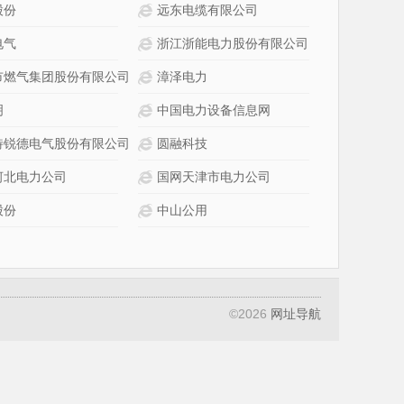
股份
远东电缆有限公司
电气
浙江浙能电力股份有限公司
市燃气集团股份有限公司
漳泽电力
明
中国电力设备信息网
特锐德电气股份有限公司
圆融科技
河北电力公司
国网天津市电力公司
股份
中山公用
©
2026
网址导航