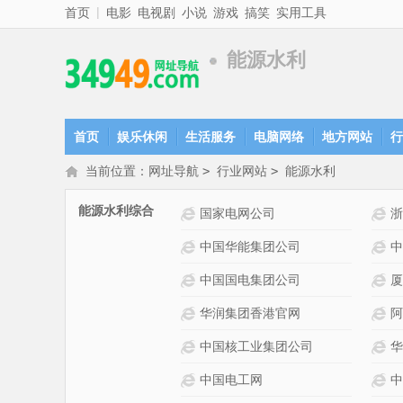
|
首页
电影
电视剧
小说
游戏
搞笑
实用工具
能源水利
首页
娱乐休闲
生活服务
电脑网络
地方网站
行
当前位置：
网址导航
>
行业网站
>
能源水利
能源水利综合
中国电线电缆网网站介绍
国家电网公司
浙
中国电力企业联合会网网站介绍
中国华能集团公司
中
水世界网站介绍
中国国电集团公司
厦
中国开关网网站介绍
华润集团香港官网
阿
司网站介绍
华电国际电力股份有限公司网站介绍
中国核工业集团公司
华
中国电力电子产业网网站介绍
中国电工网
中